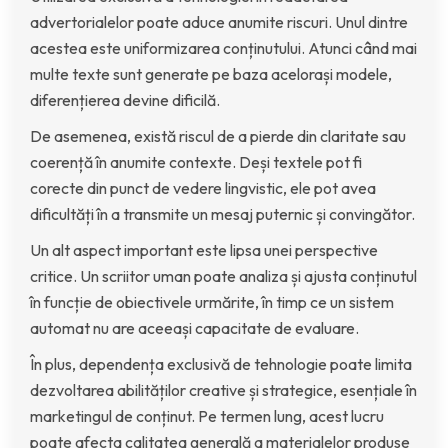
advertorialelor poate aduce anumite riscuri. Unul dintre
acestea este uniformizarea conținutului. Atunci când mai
multe texte sunt generate pe baza acelorași modele,
diferențierea devine dificilă.
De asemenea, există riscul de a pierde din claritate sau
coerență în anumite contexte. Deși textele pot fi
corecte din punct de vedere lingvistic, ele pot avea
dificultăți în a transmite un mesaj puternic și convingător.
Un alt aspect important este lipsa unei perspective
critice. Un scriitor uman poate analiza și ajusta conținutul
în funcție de obiectivele urmărite, în timp ce un sistem
automat nu are aceeași capacitate de evaluare.
În plus, dependența exclusivă de tehnologie poate limita
dezvoltarea abilităților creative și strategice, esențiale în
marketingul de conținut. Pe termen lung, acest lucru
poate afecta calitatea generală a materialelor produse