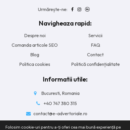
Urmărește-ne:
Navigheaza rapid:
Despre noi
Servicii
Comanda articole SEO
FAQ
Blog
Contact
Politica cookies
Politică confidențialitate
Informatii utile:
Bucuresti, Romania
+40 747 380 315
contact@e-advertoriale.ro
Luni – Vineri: 09:00 – 19:00
Folosim cookie-uri pentru a-ți oferi cea mai bună experiență pe