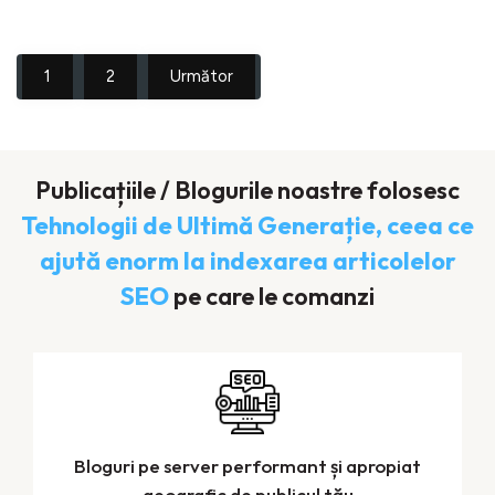
Paginație
1
2
Următor
articole
Publicațiile / Blogurile noastre folosesc
Tehnologii de Ultimă Generație, ceea ce
ajută enorm la indexarea articolelor
SEO
pe care le comanzi
Bloguri pe server performant și apropiat
geografic de publicul tău