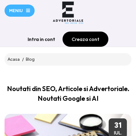
MENIU
Intra in cont
Creaza cont
Acasa
Blog
Noutati din SEO, Articole si Advertoriale.
Noutati Google si AI
31
IUL.