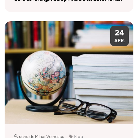
24
APR.
scris de Mihai Voinescu
Blog